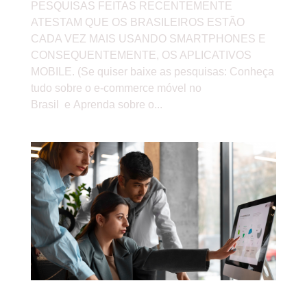
PESQUISAS FEITAS RECENTEMENTE
ATESTAM QUE OS BRASILEIROS ESTÃO
CADA VEZ MAIS USANDO SMARTPHONES E
CONSEQUENTEMENTE, OS APLICATIVOS
MOBILE. (Se quiser baixe as pesquisas: Conheça
tudo sobre o e-commerce móvel no
Brasil e Aprenda sobre o...