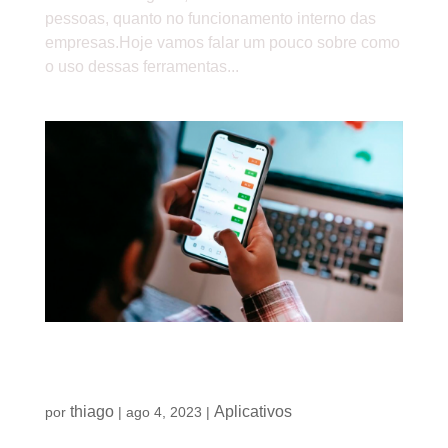
pessoas, quanto no funcionamento interno das
empresas.Hoje vamos falar um pouco sobre como
o uso dessas ferramentas...
Conheça algumas vantagens em se ter um
aplicativo personalizado para a sua empresa
thiago
Aplicativos
por
|
ago 4, 2023
|