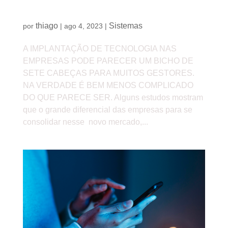
Porque implantar tecnologias na sua empresa é
tão importante para não ficar para trás
thiago
Sistemas
por
|
ago 4, 2023
|
A IMPLANTAÇÃO DE TECNOLOGIA NAS
EMPRESAS PODE PARECER UM BICHO DE
SETE CABEÇAS PARA MUITOS GESTORES.
NA VERDADE É BEM MENOS COMPLICADO
DO QUE PARECE SER. Alguns estudos mostram
que o grande diferencial das empresas para se
consolidar nesse novo mercado,...