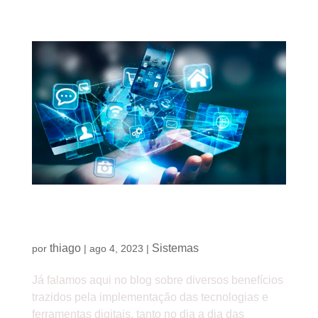
Como o uso de tecnologias pode diminuir custos
da empresa
thiago
Sistemas
por
|
ago 4, 2023
|
Já falamos aqui no blog sobre diversos benefícios
trazidos pela implementação das tecnologias e
ferramentas digitais, tanto no dia a dia das