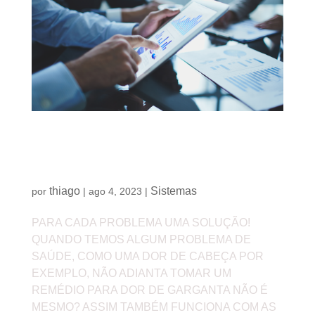
Para cada problema uma solução: saiba como
encontrar a melhor solução em tecnologia para
resolver o seu problema
thiago
Sistemas
por
|
ago 4, 2023
|
PARA CADA PROBLEMA UMA SOLUÇÃO!
QUANDO TEMOS ALGUM PROBLEMA DE
SAÚDE, COMO UMA DOR DE CABEÇA POR
EXEMPLO, NÃO ADIANTA TOMAR UM
REMÉDIO PARA DOR DE GARGANTA NÃO É
MESMO? ASSIM TAMBÉM FUNCIONA COM AS