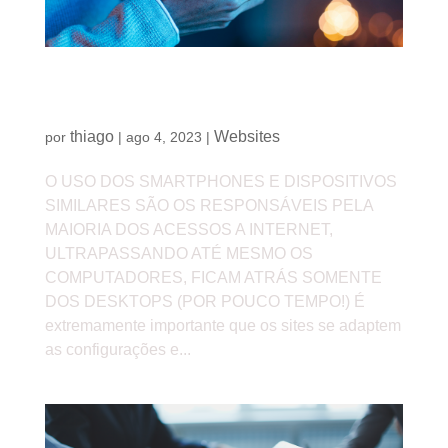
Você sabe o que é um site responsivo? Sabe
como isso pode ajudar o seu negócio?
thiago
Websites
por
|
ago 4, 2023
|
O USO DOS SMARTPHONES E DISPOSITIVOS
SIMILARES SÃO OS RESPONSÁVEIS PELA
MAIORIA DOS ACESSOS A INTERNET,
ULTRAPASSANDO ATÉ MESMO OS
COMPUTADORES, FICAM ATRÁS SOMENTE
DOS DESKTOPS (POR POUCO TEMPO!) É
extremamente importante que os sites se adaptem
as configurações e...