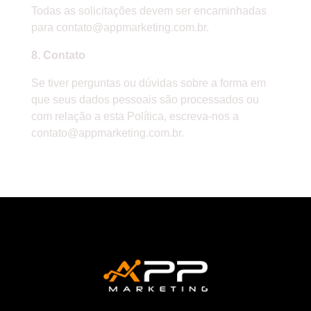
Todas as solicitações devem ser encaminhadas
para
contato@appmarketing.com.br
.
8. Contato
Se tiver perguntas ou dúvidas sobre a forma em
que seus dados pessoais são processados ou
com relação a esta Política, escreva-nos a
contato@appmarketing.com.br
.