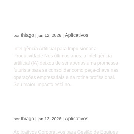
Inteligência Artificial para Impulsionar a
Produtividade
thiago
Aplicativos
por
|
jan 12, 2026
|
Inteligência Artificial para Impulsionar a
Produtividade Nos últimos anos, a inteligência
artificial (IA) deixou de ser apenas uma promessa
futurista para se consolidar como peça-chave nas
operações empresariais e na rotina profissional.
Seu maior impacto está no...
Aplicativos Corporativos para Gestão de Equipes
em 2025
thiago
Aplicativos
por
|
jan 12, 2026
|
Aplicativos Corporativos para Gestão de Equipes