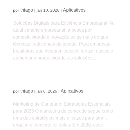
Soluções Digitais para Eficiência Empresarial
thiago
Aplicativos
por
|
jan 10, 2026
|
Soluções Digitais para Eficiência Empresarial No
atual cenário empresarial, a busca por
competitividade e inovação exige mais do que
técnicas tradicionais de gestão. Para empresas
brasileiras que desejam crescer, reduzir custos e
aumentar a produtividade, as soluções...
Marketing de Conteúdo: Estratégias Essenciais
para 2026
thiago
Aplicativos
por
|
jan 8, 2026
|
Marketing de Conteúdo: Estratégias Essenciais
para 2026 O marketing de conteúdo segue como
uma das estratégias mais eficazes para atrair,
engajar e converter clientes. Em 2026, esse