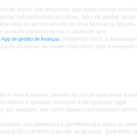
olução digital. Nos processos que dependem de controle e
apenas automatizando as rotinas, além de ganhar tempo
dequados no gerenciamento da área financeira, dificult
a e acabam comprometendo o capital de giro.
m
, problemas como a autorização
App de gestão de finanças
isfação do cliente se tornam mais raros, pois a empresa 
MUNICAÇÃO INTERNA E C
ada e mais acessível, através do uso de aplicativos e 
boradores a qualquer momento e em qualquer lugar.
ta, por exemplo, que todos aqueles que possuem permis
.
a velocidade das operações e permitindo que todos se co
is prático também a gestão de pessoas, garantindo rap