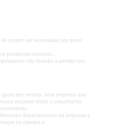
AÇÃO DE DADOS E
e só podem ser acessadas por quem
era problemas enormes.
omputadores não levarão a perdas nos
DE VENDAS.
po gasto em vendas, uma empresa que
novos recursos limita o crescimento
nvolvimento.
diferentes departamentos da empresa e
hecer os clientes e