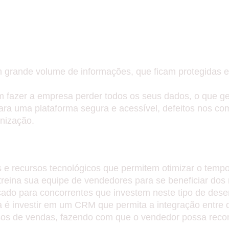
MAZENAMENTO E ORGANIZ
 grande volume de informações, que ficam protegidas 
fazer a empresa perder todos os seus dados, o que g
para uma plataforma segura e acessível, defeitos nos c
anização.
 FUNCIONÁRIOS DO SETOR 
 e recursos tecnológicos que permitem otimizar o tem
reina sua equipe de vendedores para se beneficiar dos 
ado para concorrentes que investem neste tipo de dese
 é investir em um CRM que permita a integração entre 
os de vendas, fazendo com que o vendedor possa recon