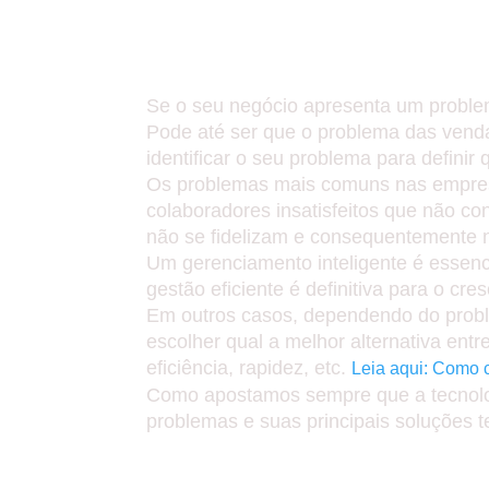
COMO UMA DOR DE CABE
DOR DE GARGANTA NÃO 
Se o seu negócio apresenta um problem
Pode até ser que o problema das venda
identificar o seu problema para definir 
Os problemas mais comuns nas empresa
colaboradores insatisfeitos que não co
não se fidelizam e consequentemente 
Um gerenciamento inteligente é essencia
gestão eficiente é definitiva para o c
Em outros casos, dependendo do proble
escolher qual a melhor alternativa ent
eficiência, rapidez, etc.
Leia aqui: Como 
Como apostamos sempre que a tecnologi
problemas e suas principais soluções t
PROBLEMAS NA GE