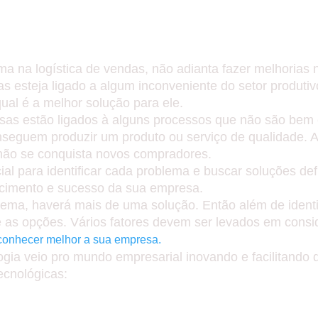
ÇA POR EXEMPLO, NÃO ADIANTA TO
É MESMO? ASSIM TAMBÉM FUNCIONA
a na logística de vendas, não adianta fazer melhorias 
s esteja ligado a algum inconveniente do setor produti
qual é a melhor solução para ele.
s estão ligados à alguns processos que não são bem 
nseguem produzir um produto ou serviço de qualidade. As
não se conquista novos compradores.
l para identificar cada problema e buscar soluções defin
rescimento e sucesso da sua empresa.
ma, haverá mais de uma solução. Então além de identif
re as opções. Vários fatores devem ser levados em consi
conhecer melhor a sua empresa.
a veio pro mundo empresarial inovando e facilitando di
ecnológicas:
STÃO DE FINANÇAS.