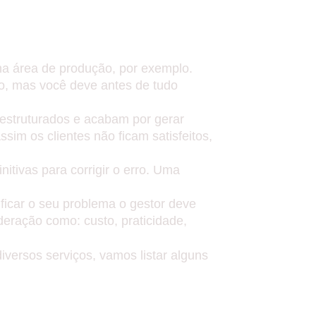
MAR UM REMÉDIO PARA
 COM AS EMPRESAS.
na área de produção, por exemplo.
vo, mas você deve antes de tudo
estruturados e acabam por gerar
sim os clientes não ficam satisfeitos,
itivas para corrigir o erro. Uma
icar o seu problema o gestor deve
deração como: custo, praticidade,
versos serviços, vamos listar alguns