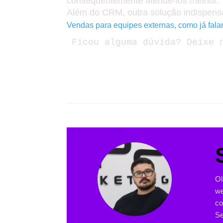
consequentemente atende-los melhor.
Além do CRM, outra solução indispens
Vendas para equipes externas, como já fala
Ficou alguma dúvida? Deixe 
Ol
we
co
Se