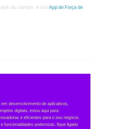
quipe de campo, é um
App de Força de
a em desenvolvimento de aplicativos,
jetos digitais, estou aqui para
novadoras e eficientes para o seu negócio.
 e funcionalidades poderosas, fique ligado