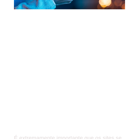
O USO DOS SMARTPHONES
E DISPOSITIVOS SIMILARES
SÃO OS RESPONSÁVEIS
PELA MAIORIA DOS
ACESSOS A INTERNET,
ULTRAPASSANDO ATÉ
MESMO OS
COMPUTADORES, FICAM
ATRÁS SOMENTE DOS
DESKTOPS (POR POUCO
TEMPO!)
É extremamente importante que os sites se