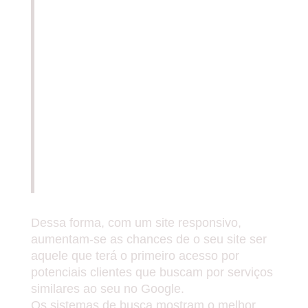
VOCÊ SABIA QUE UM DOS
FATORES LEVADOS EM
CONSIDERAÇÃO PELO
GOOGLE NO MOMENTO DE
POSICIONAR UM SITE NAS
PRIMEIRAS COLOCAÇÕES
COMO OPÇÃO DE ACESSO É A
HABILIDADE DE SE ADAPTAR
A DIFERENTES TIPOS DE
APARELHOS DE ACESSO?
Dessa forma, com um site responsivo,
aumentam-se as chances de o seu site ser
aquele que terá o primeiro acesso por
potenciais clientes que buscam por serviços
similares ao seu no Google.
Os sistemas de busca mostram o melhor