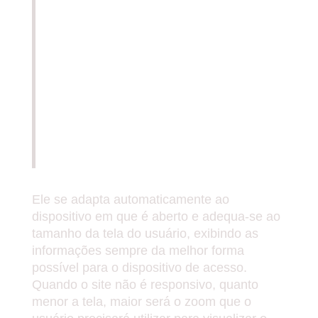
RESPONSIVO CONSEGUE
EXIBIR TODOS OS
ELEMENTOS SEM
PROBLEMAS,
INDEPENDENTE DO
APARELHO USADO PARA
ACESSÁ-LO.
Ele se adapta automaticamente ao
dispositivo em que é aberto e adequa-se ao
tamanho da tela do usuário, exibindo as
informações sempre da melhor forma
possível para o dispositivo de acesso.
Quando o site não é responsivo, quanto
menor a tela, maior será o zoom que o