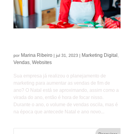
Natal já está chegando, sua empresa já está
preparada?
Marina Ribeiro
Marketing Digital
por
|
jul 31, 2023
|
,
Vendas
Websites
,
Sua empresa já realizou o planejamento de
marketing para aumentar as vendas de fim de
ano? O Natal está se aproximando, assim como a
virada do ano, então é hora de focar nisso.
Durante o ano, o volume de vendas oscila, mas é
na época que antecede Natal e ano novo...
Pesquisar