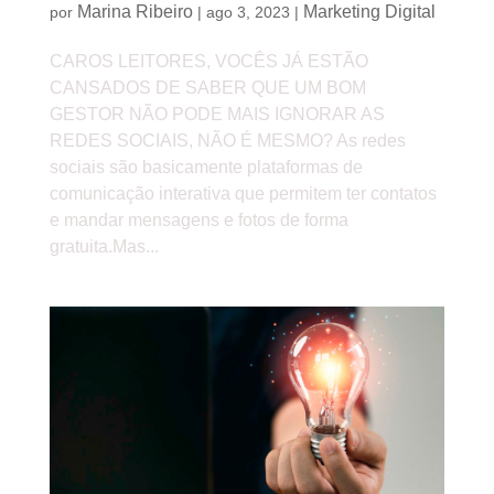
Marina Ribeiro
Marketing Digital
por
|
ago 3, 2023
|
CAROS LEITORES, VOCÊS JÁ ESTÃO
CANSADOS DE SABER QUE UM BOM
GESTOR NÃO PODE MAIS IGNORAR AS
REDES SOCIAIS, NÃO É MESMO? As redes
sociais são basicamente plataformas de
comunicação interativa que permitem ter contatos
e mandar mensagens e fotos de forma
gratuita.Mas...