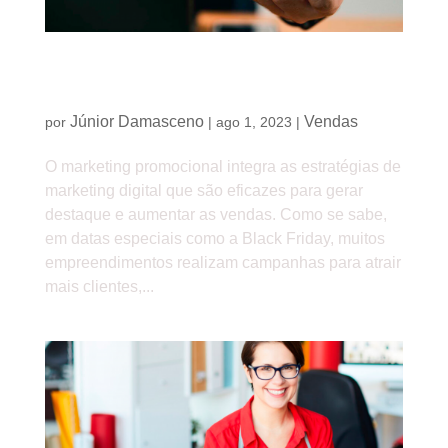
Como se aproximar dos seus seguidores com o
marketing promocional
Júnior Damasceno
Vendas
por
|
ago 1, 2023
|
O marketing promocional integra as estratégias de
marketing digital que são eficazes para gerar
destaque e aumentar as vendas. Como se sabe,
em datas especiais como a Black Friday, muitos
empreendimentos realizam campanhas para atrair
mais clientes,...