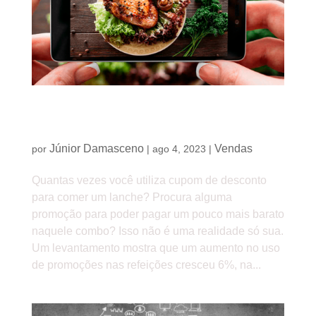
Cupom de desconto: brasileiros buscam
promoções para comer em restaurantes
Júnior Damasceno
Vendas
por
|
ago 4, 2023
|
Quantas vezes você utiliza cupom de desconto
para comer um lanche? Procura alguma
promoção para poder pagar um pouco mais barato
naquele combo? Isso não é uma realidade só sua.
Um levantamento mostra que um aumento no uso
de promoções nas refeições cresceu 6%, na...