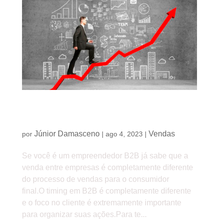
Precisa aumentar o número de vendas? 7 dicas
para ter melhores resultados
Júnior Damasceno
Vendas
por
|
ago 4, 2023
|
Se você é um empreendedor B2B já sabe que a
venda entre empresas é completamente diferente
do processo de vendas para o consumidor
final.O timing em B2B é completamente diferente
e o foco no cliente é extremamente importante
para organizar suas ações.Para te...