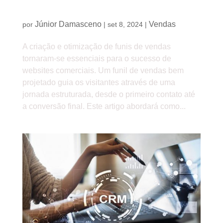
Funis de Vendas em Websites: como criar e
otimizar
Júnior Damasceno
Vendas
por
|
set 8, 2024
|
A criação e otimização de funis de vendas
tornaram-se essenciais para o sucesso de
websites comerciais. Um funil de vendas bem
projetado guia os visitantes através de uma
jornada estruturada, desde o primeiro contato até
a conversão final. Este artigo abordará como...