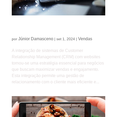
Integração de CRM e Website: maximizando
vendas e engajamento
Júnior Damasceno
Vendas
por
|
set 1, 2024
|
A integração de sistemas de Customer
Relationship Management (CRM) com websites
tornou-se uma estratégia essencial para negócios
que buscam maximizar vendas e engajamento.
Esta integração permite uma gestão de
relacionamento com o cliente mais eficiente e...