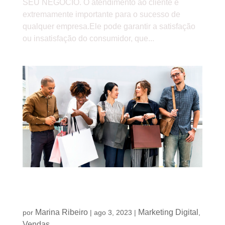
SEU NEGÓCIO. O atendimento ao cliente é
extremamente importante para o sucesso de
qualquer empresa.Ele pode garantir a satisfação
ou insatisfação do consumidor, que...
O poder das promoções: aprenda a criar
promoções assertivas e amplie suas vendas
Marina Ribeiro
Marketing Digital
por
|
ago 3, 2023
|
,
Vendas