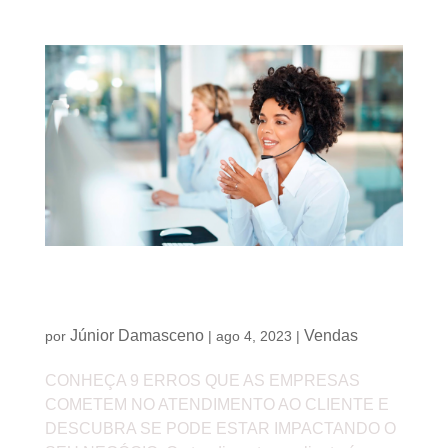
9 erros que grande parte das empresas cometem
ao atendimento ao cliente
Júnior Damasceno
Vendas
por
|
ago 4, 2023
|
CONHEÇA 9 ERROS QUE AS EMPRESAS
COMETEM NO ATENDIMENTO AO CLIENTE E
DESCUBRA SE PODE ESTAR IMPACTANDO O