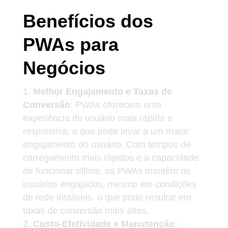
Benefícios dos
PWAs para
Negócios
Melhor Engajamento e Taxas de
Conversão
: PWAs oferecem uma
experiência de usuário mais rápida e
responsiva, o que pode levar a um maior
engajamento do usuário. Com tempos de
carregamento mais rápidos e a capacidade
de funcionar offline, os PWAs mantêm os
usuários engajados, mesmo em condições
de rede instáveis, o que pode resultar em
taxas de conversão mais altas.
Custo-Efetividade e Manutenção
: