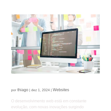
As melhores inovações em desenvolvimento web
thiago
Websites
por
|
dez 1, 2024
|
O desenvolvimento web está em constante
evolução, com novas inovações surgindo