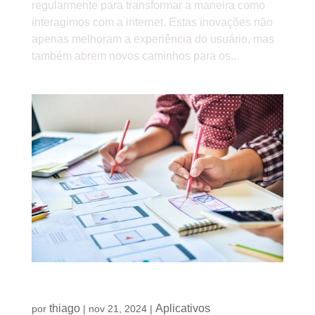
regularmente para transformar a maneira como
interagimos com a internet. Estas inovações não
apenas melhoram a experiência do usuário, mas
também abrem novos caminhos para os...
O futuro dos aplicativos móveis
thiago
Aplicativos
por
|
nov 21, 2024
|