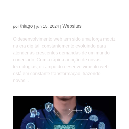
O futuro do desenvolvimento web: tendências e
inovações
thiago
Websites
por
|
jun 15, 2024
|
O desenvolvimento web tem sido uma força motriz
na era digital, constantemente evoluindo para
atender às crescentes demandas de um mundo
conectado. Com a rápida adoção de novas
tecnologias, o campo do desenvolvimento web
está em constante transformação, trazendo
novas...