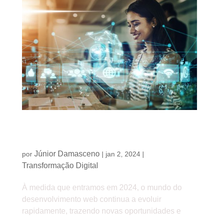
2024: as principais tendências em
desenvolvimento web para negócios
Júnior Damasceno
por
|
jan 2, 2024
|
Transformação Digital
À medida que entramos em 2024, o mundo do
desenvolvimento web continua a evoluir
rapidamente, trazendo novas oportunidades e