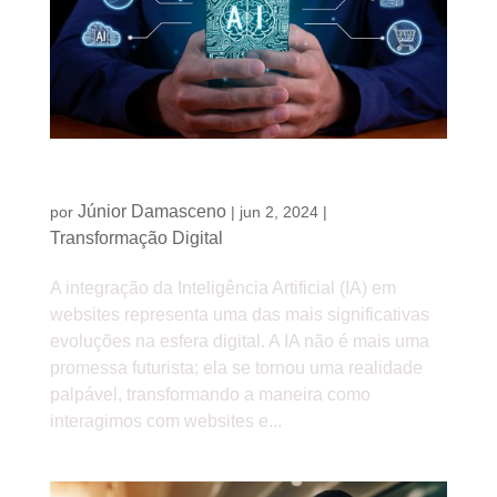
Inteligência Artificial em websites: o futuro é agora
Júnior Damasceno
por
|
jun 2, 2024
|
Transformação Digital
A integração da Inteligência Artificial (IA) em
websites representa uma das mais significativas
evoluções na esfera digital. A IA não é mais uma
promessa futurista; ela se tornou uma realidade
palpável, transformando a maneira como
interagimos com websites e...