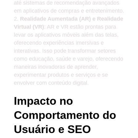
até sistemas de recomendação avançados
em aplicativos de compras e entretenimento.
Realidade Aumentada (AR) e Realidade
Virtual (VR)
: AR e VR estão prontas para
levar os aplicativos móveis além das telas,
oferecendo experiências imersivas e
interativas. Isso pode transformar setores
como educação, saúde e varejo, oferecendo
maneiras inovadoras de aprender,
experimentar produtos e serviços e se
envolver com conteúdo digital.
Impacto no
Comportamento do
Usuário e SEO