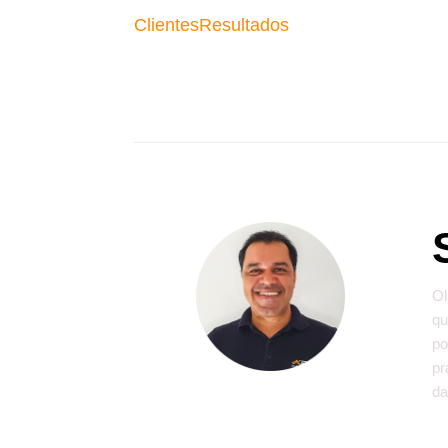
Clientes
Resultados
Ol
qu
po
pr
da