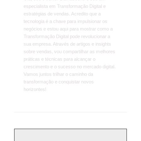
especialista em Transformação Digital e
estratégias de vendas. Acredito que a
tecnologia é a chave para impulsionar os
negócios e estou aqui para mostrar como a
Transformação Digital pode revolucionar a
sua empresa. Através de artigos e insights
sobre vendas, vou compartilhar as melhores
práticas e técnicas para alcançar o
crescimento e o sucesso no mercado digital.
Vamos juntos trilhar o caminho da
transformação e conquistar novos
horizontes!