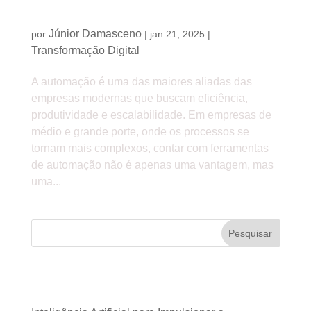
5 ferramentas de automação que toda empresa de
médio e grande porte deve usar
Júnior Damasceno
por
|
jan 21, 2025
|
Transformação Digital
A automação é uma das maiores aliadas das
empresas modernas que buscam eficiência,
produtividade e escalabilidade. Em empresas de
médio e grande porte, onde os processos se
tornam mais complexos, contar com ferramentas
de automação não é apenas uma vantagem, mas
uma...
Pesquisar
Posts recentes