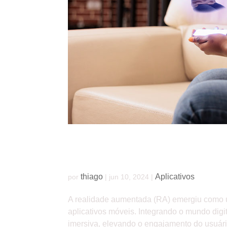
Realidade Aumentada em aplicativos: crian
thiago
Aplicativos
por
|
jun 10, 2024
|
A realidade aumentada (RA) emergiu como 
aplicativos móveis. Integrando o mundo digi
imersiva, elevando o engajamento do usuári