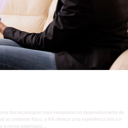
do experiências imersivas
uma das tecnologias mais inovadoras no desenvolvimento de
tal ao ambiente físico, a RA oferece uma experiência única e
o a novos patamares....