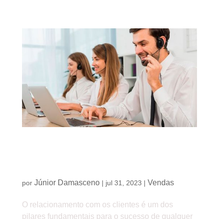
Como utilizar o CRM para otimizar a gestão do
relacionamento com clientes e impulsionar as
vendas
Júnior Damasceno
Vendas
por
|
jul 31, 2023
|
O relacionamento com os clientes é um dos
pilares fundamentais para o sucesso de qualquer