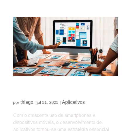
Aplicativos Híbridos vs. Nativos: qual a melhor
opção para o seu negócio?
thiago
Aplicativos
por
|
jul 31, 2023
|
Com o crescente uso de smartphones e
dispositivos móveis, o desenvolvimento de
aplicativos tornou-se uma estratégia essencial