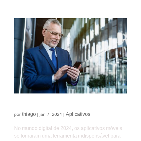
Por que seu negócio precisa de um app em 2024?
thiago
Aplicativos
por
|
jan 7, 2024
|
No mundo digital de 2024, os aplicativos móveis
se tornaram uma ferramenta indispensável para