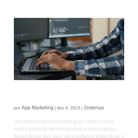
Quando é necessário desenvolver um sistema
personalizado para sua empresa?
App Marketing
Sistemas
por
|
dez 4, 2023
|
Um sistema personalizado pode oferecer uma
ampla gama de benefícios para a sua empresa,
dependendo das suas necessidades específicas e