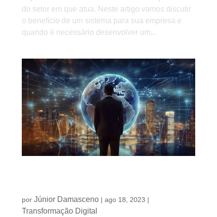
do setor em que atua. Neste artigo vamos discutir
o benefício de um sistema para sua empresa e
quando é necessário desenvolver um...
Transformação Digital: os benefícios que sua
empresa precisa conhecer
Júnior Damasceno
por
|
ago 18, 2023
|
Transformação Digital