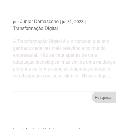
Como a Transformação Digital impacta o futuro
das empresas
Júnior Damasceno
por
|
jul 31, 2023
|
Transformação Digital
A Transformação Digital é um conceito que tem
ganhado cada vez mais relevância no mundo
empresarial. Não se trata apenas de uma
adaptação tecnológica, mas sim de uma mudança
profunda na forma como as empresas operam e
se relacionam com seus clientes. Neste artigo,...
Pesquisar
Posts recentes