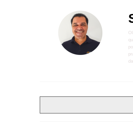
Ol
qu
po
pr
da