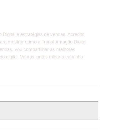
igital e estratégias de vendas. Acredito
 para mostrar como a Transformação Digital
vendas, vou compartilhar as melhores
o digital. Vamos juntos trilhar o caminho