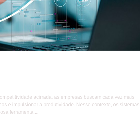
r a eficiência dos processos internos
ompetitividade acirrada, as empresas buscam cada vez mais
nos e impulsionar a produtividade. Nesse contexto, os sistemas
sa ferramenta,...