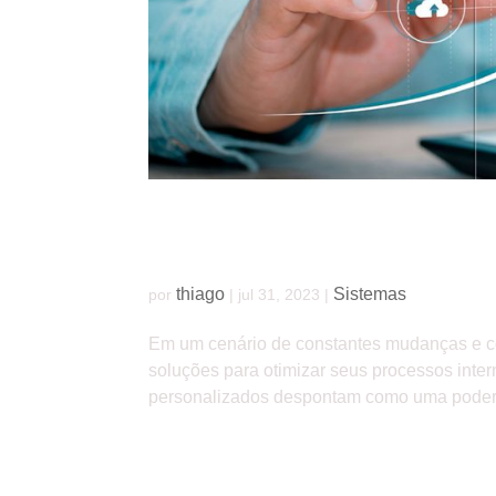
Sistemas personalizados podem potencializa
thiago
Sistemas
por
|
jul 31, 2023
|
Em um cenário de constantes mudanças e c
soluções para otimizar seus processos inter
personalizados despontam como uma podero