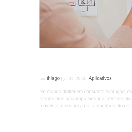
O poder dos aplicativos: como eles podem 
thiago
Aplicativos
por
|
jul 31, 2023
|
No mundo digital em constante evolução, os
ferramentas para impulsionar o cresciment
móveis e a mudança no comportamento do co