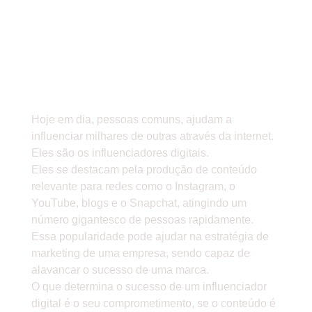
QUALQUER UM QUE SAIBA
USAR AS PLATAFORMAS
DIGITAIS E ALGUNS ACABAM SE
TORNANDO CELEBRIDADES DA
WEB.
Hoje em dia, pessoas comuns, ajudam a
influenciar milhares de outras através da internet.
Eles são os influenciadores digitais.
Eles se destacam pela produção de conteúdo
relevante para redes como o Instagram, o
YouTube, blogs e o Snapchat, atingindo um
número gigantesco de pessoas rapidamente.
Essa popularidade pode ajudar na estratégia de
marketing de uma empresa, sendo capaz de
alavancar o sucesso de uma marca.
O que determina o sucesso de um influenciador
digital é o seu comprometimento, se o conteúdo é