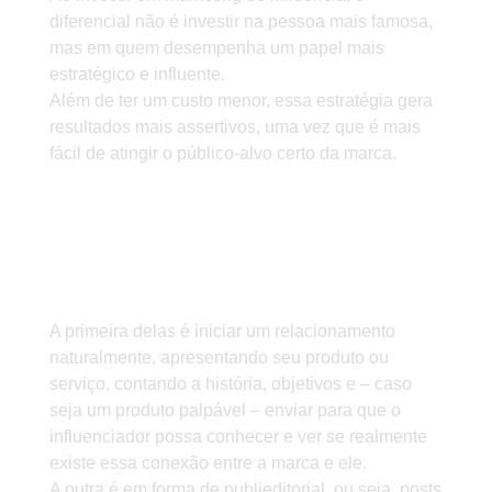
diferencial não é investir na pessoa mais famosa,
mas em quem desempenha um papel mais
estratégico e influente.
Além de ter um custo menor, essa estratégia gera
resultados mais assertivos, uma vez que é mais
fácil de atingir o público-alvo certo da marca.
» EXISTEM ALGUMAS MANEIRAS
DE INICIAR ESSA PARCERIA
ENTRE SUA MARCA E UM
INFLUENCIADOR.
A primeira delas é iniciar um relacionamento
naturalmente, apresentando seu produto ou
serviço, contando a história, objetivos e – caso
seja um produto palpável – enviar para que o
influenciador possa conhecer e ver se realmente
existe essa conexão entre a marca e ele.
A outra é em forma de publieditorial, ou seja, posts