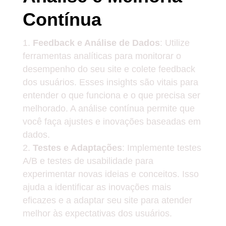
Contínua
Feedback e Análise de Dados
: Utilize
ferramentas analíticas para monitorar o
desempenho do seu site e colete feedback
dos usuários. Esses insights são vitais para
entender o que funciona e o que precisa ser
melhorado. A análise contínua permite que
você faça ajustes e inovações baseadas em
dados.
Testes e Adaptações
: Implemente testes
A/B e testes de usabilidade para
experimentar novas ideias e conceitos. Isso
ajuda a identificar as inovações mais
eficazes e a adaptar seu site para atender
melhor às expectativas dos usuários.