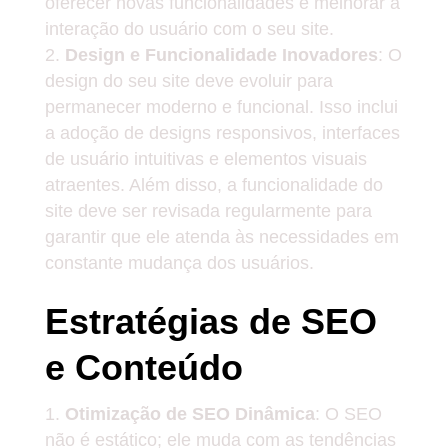
oferecer novas funcionalidades e melhorar a
interação do usuário com o seu site.
Design e Funcionalidade Inovadores
: O
design do seu site deve evoluir para
permanecer moderno e funcional. Isso inclui
a adoção de designs responsivos, interfaces
de usuário intuitivas e elementos visuais
atraentes. Além disso, a funcionalidade do
site deve ser revisada regularmente para
garantir que ele atenda às necessidades em
constante mudança dos usuários.
Estratégias de SEO
e Conteúdo
Otimização de SEO Dinâmica
: O SEO
não é estático; ele muda com as tendências