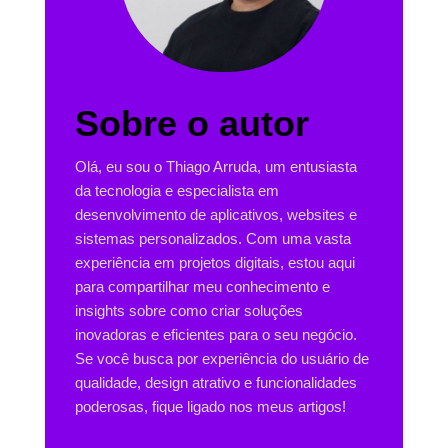
Sobre o autor
Olá, eu sou o Thiago Arruda, um entusiasta
da tecnologia e especialista em
desenvolvimento de aplicativos, websites e
sistemas personalizados. Com uma vasta
experiência em projetos digitais, estou aqui
para compartilhar meu conhecimento e
insights sobre como criar soluções
inovadoras e eficientes para o seu negócio.
Se você busca por experiência do usuário de
qualidade, design atrativo e funcionalidades
poderosas, fique ligado nos meus artigos!