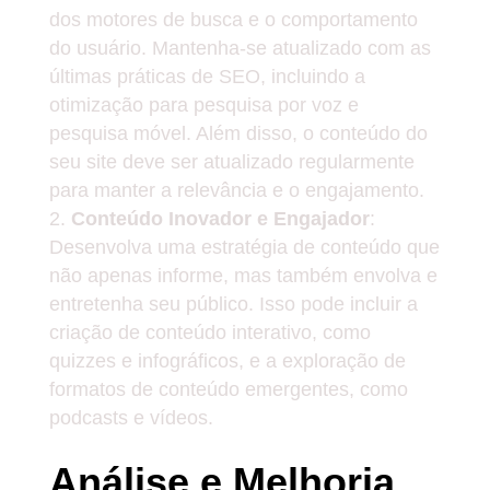
dos motores de busca e o comportamento
do usuário. Mantenha-se atualizado com as
últimas práticas de SEO, incluindo a
otimização para pesquisa por voz e
pesquisa móvel. Além disso, o conteúdo do
seu site deve ser atualizado regularmente
para manter a relevância e o engajamento.
Conteúdo Inovador e Engajador
:
Desenvolva uma estratégia de conteúdo que
não apenas informe, mas também envolva e
entretenha seu público. Isso pode incluir a
criação de conteúdo interativo, como
quizzes e infográficos, e a exploração de
formatos de conteúdo emergentes, como
podcasts e vídeos.
Análise e Melhoria