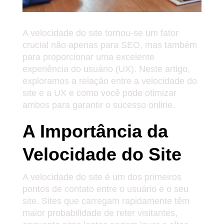
A velocidade do site tornou-se um fator
crucial não apenas para SEO, mas também
para proporcionar uma excelente
experiência do usuário (UX). Neste artigo,
exploramos a relação entre a velocidade do
site e a UX e como você pode otimizar
ambos para garantir o sucesso online.
A Importância da
Velocidade do Site
A velocidade do site é um dos primeiros
pontos de contato entre o usuário e o seu
site. Sites que carregam rapidamente têm
maior probabilidade de reter visitantes,