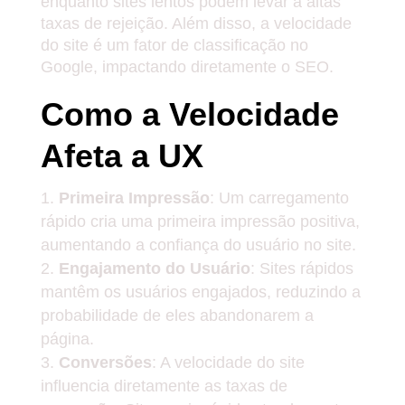
enquanto sites lentos podem levar a altas
taxas de rejeição. Além disso, a velocidade
do site é um fator de classificação no
Google, impactando diretamente o SEO.
Como a Velocidade
Afeta a UX
Primeira Impressão
: Um carregamento
rápido cria uma primeira impressão positiva,
aumentando a confiança do usuário no site.
Engajamento do Usuário
: Sites rápidos
mantêm os usuários engajados, reduzindo a
probabilidade de eles abandonarem a
página.
Conversões
: A velocidade do site
influencia diretamente as taxas de