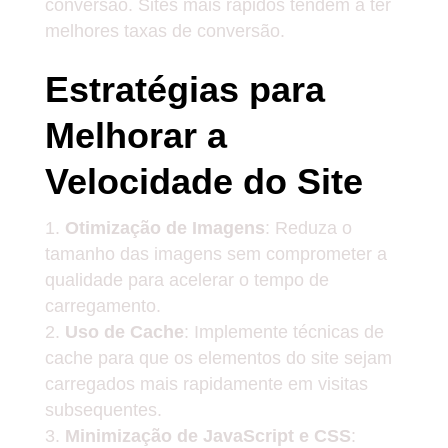
conversão. Sites mais rápidos tendem a ter
melhores taxas de conversão.
Estratégias para
Melhorar a
Velocidade do Site
Otimização de Imagens
: Reduza o
tamanho das imagens sem comprometer a
qualidade para acelerar o tempo de
carregamento.
Uso de Cache
: Implemente técnicas de
cache para que os elementos do site sejam
carregados mais rapidamente em visitas
subsequentes.
Minimização de JavaScript e CSS
: