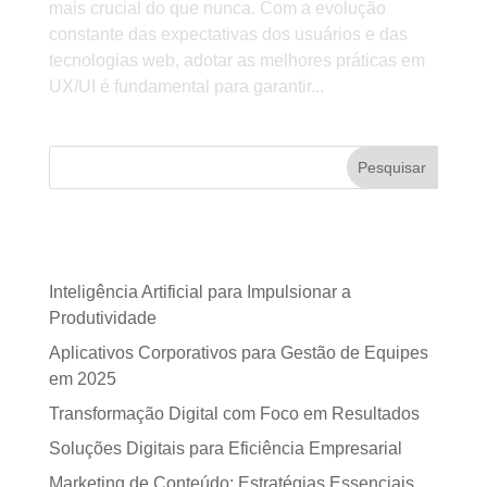
mais crucial do que nunca. Com a evolução
constante das expectativas dos usuários e das
tecnologias web, adotar as melhores práticas em
UX/UI é fundamental para garantir...
Pesquisar
Posts recentes
Inteligência Artificial para Impulsionar a
Produtividade
Aplicativos Corporativos para Gestão de Equipes
em 2025
Transformação Digital com Foco em Resultados
Soluções Digitais para Eficiência Empresarial
Marketing de Conteúdo: Estratégias Essenciais