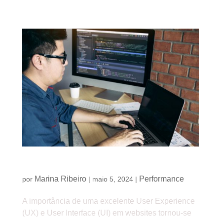
UX/UI: melhores práticas para websites
Marina Ribeiro
Performance
por
|
maio 5, 2024
|
A importância de uma excelente User Experience
(UX) e User Interface (UI) em websites tornou-se