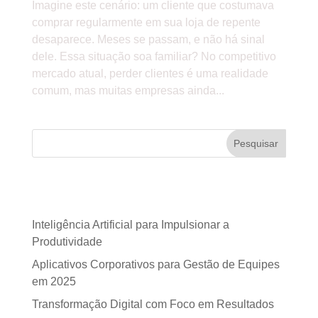
Imagine este cenário: um cliente que costumava
comprar regularmente em sua loja de repente
desaparece. Meses se passam, e não há sinal
dele. Essa situação soa familiar? No competitivo
mercado atual, perder clientes é uma realidade
comum, mas muitas empresas ainda...
Pesquisar
Posts recentes
Inteligência Artificial para Impulsionar a
Produtividade
Aplicativos Corporativos para Gestão de Equipes
em 2025
Transformação Digital com Foco em Resultados