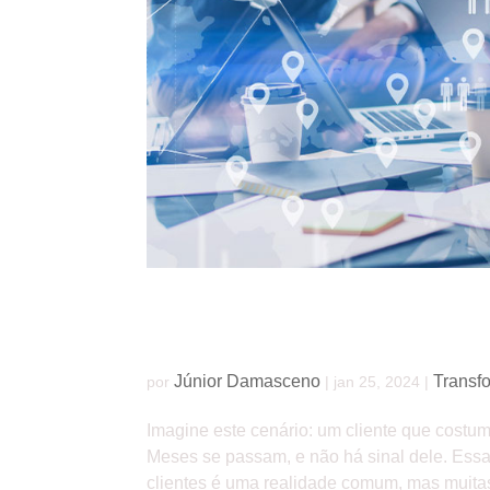
Reativação de clientes: estratégias efetivas 
Júnior Damasceno
Transf
por
|
jan 25, 2024
|
Imagine este cenário: um cliente que costu
Meses se passam, e não há sinal dele. Essa 
clientes é uma realidade comum, mas muita