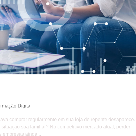
para recuperar clientes inativos
ormação Digital
mava comprar regularmente em sua loja de repente desaparece.
situação soa familiar? No competitivo mercado atual, perder
s empresas ainda...