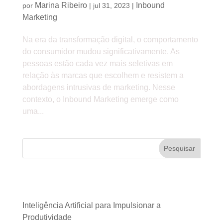
Marina Ribeiro
Inbound
por
|
jul 31, 2023
|
Marketing
Na era da transformação digital, o comportamento
do consumidor mudou significativamente. As
pessoas estão cada vez mais seletivas em
relação às marcas que escolhem e resistem a
abordagens intrusivas de marketing. Nesse
contexto, o Inbound Marketing emerge como
uma...
Pesquisar
Posts recentes
Inteligência Artificial para Impulsionar a
Produtividade