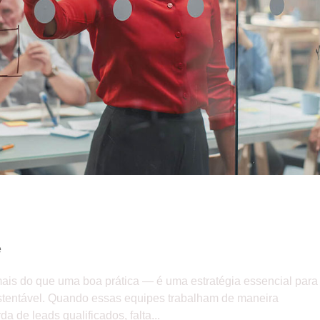
tar receita e reduzir custos
e
ais do que uma boa prática — é uma estratégia essencial para
stentável. Quando essas equipes trabalham de maneira
de leads qualificados, falta...