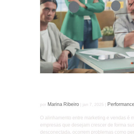
Como alinhar marketing e vendas para aumen
Marina Ribeiro
Performanc
por
|
jan 7, 2025
|
O alinhamento entre marketing e vendas é m
empresas que desejam crescer de forma su
desconectada, ocorrem problemas como perda 