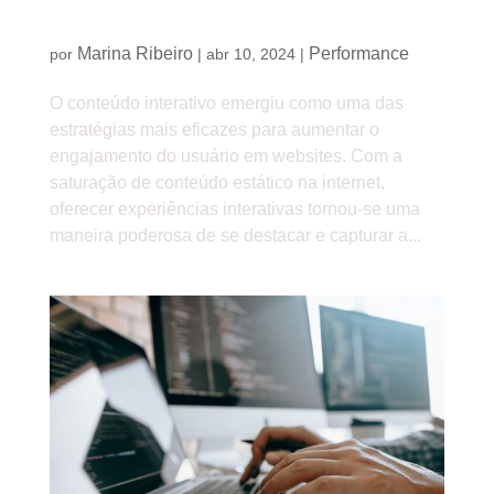
Conteúdo interativo: engajando usuários no seu
site
Marina Ribeiro
Performance
por
|
abr 10, 2024
|
O conteúdo interativo emergiu como uma das
estratégias mais eficazes para aumentar o
engajamento do usuário em websites. Com a
saturação de conteúdo estático na internet,
oferecer experiências interativas tornou-se uma
maneira poderosa de se destacar e capturar a...