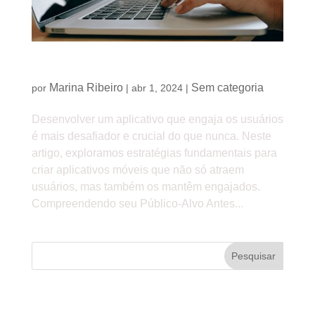
Desenvolvendo aplicativos que engajam
Marina Ribeiro
Sem categoria
por
|
abr 1, 2024
|
Desenvolver um aplicativo que engaja os usuários
é mais desafiador e crucial do que nunca. Neste
artigo, exploramos estratégias fundamentais para
criar aplicativos móveis que não só atraem
usuários, mas também os mantêm engajados.
Compreendendo seu Público-Alvo Antes...
Pesquisar
Posts recentes