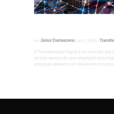
Como a Transformação Digital impacta o fu
Júnior Damasceno
Transfo
por
|
jul 31, 2023
|
A Transformação Digital é um conceito que
se trata apenas de uma adaptação tecnoló
empresas operam e se relacionam com seus cl