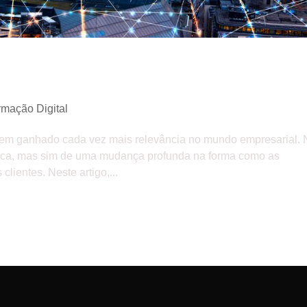
turo das empresas
rmação Digital
 tem ganhado cada vez mais relevância no mundo empresarial.
gica, mas sim de uma mudança profunda na forma como as
ientes. Neste artigo,...