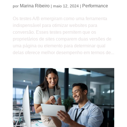
Marina Ribeiro
Performance
por
|
maio 12, 2024
|
Os testes A/B emergiram como uma ferramenta
indispensável para otimizar websites para
conversão. Esses testes permitem que os
proprietários de sites comparem duas versões de
uma página ou elemento para determinar qual
delas oferece melhor desempenho em termos de...