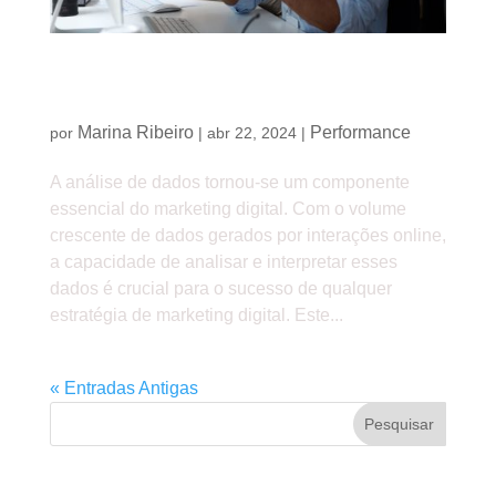
Análise de dados no marketing digital: como
extrair insights valiosos
Marina Ribeiro
Performance
por
|
abr 22, 2024
|
A análise de dados tornou-se um componente
essencial do marketing digital. Com o volume
crescente de dados gerados por interações online,
a capacidade de analisar e interpretar esses
dados é crucial para o sucesso de qualquer
estratégia de marketing digital. Este...
« Entradas Antigas
Pesquisar