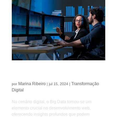
Big Data e desenvolvimento web: como utilizar
dados para crescer
Marina Ribeiro
Transformação
por
|
jul 15, 2024
|
Digital
No cenário digital, o Big Data tornou-se um
elemento crucial no desenvolvimento web,
oferecendo insights profundos que podem