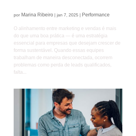
Como alinhar marketing e vendas para aumentar
receita e reduzir custos
Marina Ribeiro
Performance
por
|
jan 7, 2025
|
O alinhamento entre marketing e vendas é mais
do que uma boa prática — é uma estratégia
essencial para empresas que desejam crescer de
forma sustentável. Quando essas equipes
trabalham de maneira desconectada, ocorrem
problemas como perda de leads qualificados,
falta...