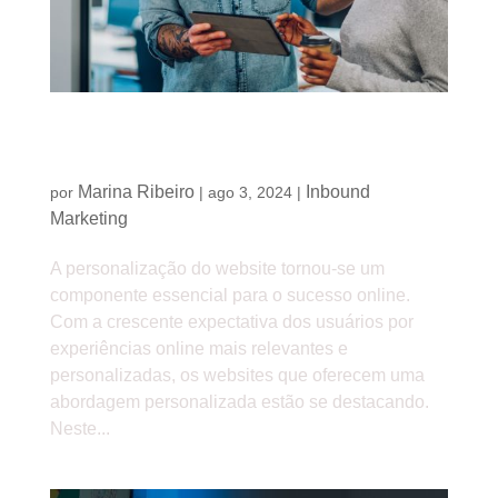
Como oferecer uma experiência única para o
usuário
Marina Ribeiro
Inbound
por
|
ago 3, 2024
|
Marketing
A personalização do website tornou-se um
componente essencial para o sucesso online.
Com a crescente expectativa dos usuários por
experiências online mais relevantes e
personalizadas, os websites que oferecem uma
abordagem personalizada estão se destacando.
Neste...