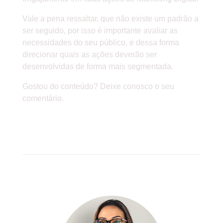
Vale a pena ressaltar, que não existe um padrão a
ser seguido, por isso é importante avaliar as
necessidades do seu público, e dessa forma
direcionar quais as ações deverão ser
desenvolvidas de forma mais segmentada.
Gostou do conteúdo? Deixe conosco o seu
comentário.