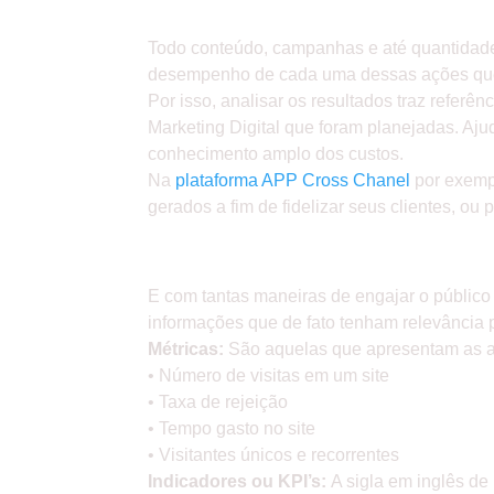
» POR QUE É IMPORTANT
Todo conteúdo, campanhas e até quantidade 
desempenho de cada uma dessas ações que
Por isso, analisar os resultados traz refer
Marketing Digital que foram planejadas. Aj
conhecimento amplo dos custos.
Na
plataforma APP Cross Chanel
por exempl
gerados a fim de fidelizar seus clientes, ou
» CONHEÇA QUAIS AS PRI
E com tantas maneiras de engajar o público
informações que de fato tenham relevância p
Métricas:
São aquelas que apresentam as a
• Número de visitas em um site
• Taxa de rejeição
• Tempo gasto no site
• Visitantes únicos e recorrentes
Indicadores ou KPI’s:
A sigla em inglês de