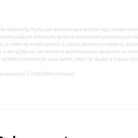
NO POSITIVO POR MEIO DA ANÁLISE
 Marketing Digital por acharem que quanto mais canais estive
contrário acabam investindo tempo e dinheiro em pessoas que não
cia as métricas e indicadores. E assim gerenciar melhor as açõ
 e até ações no site de forma personalizada, ajudando na inte
 também o retorno de suas ações. Além de ajudar a reduzir de
sua empresa? Compartilhe conosco!