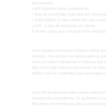
promovendo.
• ROI: Retorno sobre investimento
• Taxa de conversão: Ação que um cliente ge
• Ticket Médio: O valor médio de cada vend
• CAC: Custo de aquisição por cliente
E muitos outros que precisam estar relaci
» INDICADORES QUE PRE
Além desses indicadores existem outros qu
exemplo. Isso porque ele mostra apenas que
como os outros indicadores e métricas que
Mas você pode utilizar esse número de lik
público com os conteúdos que sua empresa 
» GOOGLE ANALYTICS: F
Uma das ferramentas mais usadas para fazer
usuários da sua empresa. Te ajudando a con
Mas tenha em mente que para usar essa outra