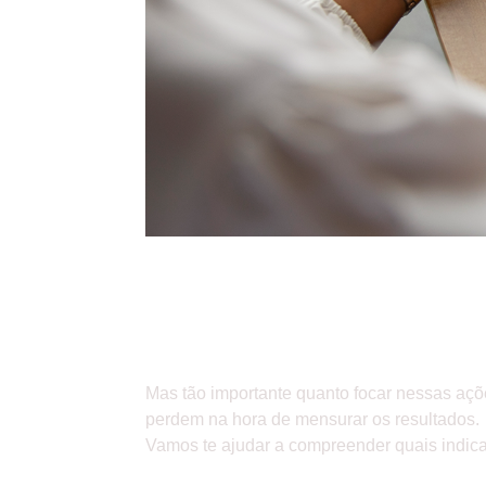
ACOMPANHANDO OS ARTI
DEVE TER PERCEBIDO A 
PARA O BOM DESEMPENH
Mas tão importante quanto focar nessas açõ
perdem na hora de mensurar os resultados.
Vamos te ajudar a compreender quais indica