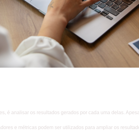
GOS QUE JÁ FORAM PUBLICADOS AQ
NECESSIDADE DE
E ES
DESENVOLVER AÇÕES
O DE UMA EMPRESA. NÃO É MESMO?
es, é analisar os resultados gerados por cada uma delas. Apesa
dores e métricas podem ser utilizados para ampliar os resulta