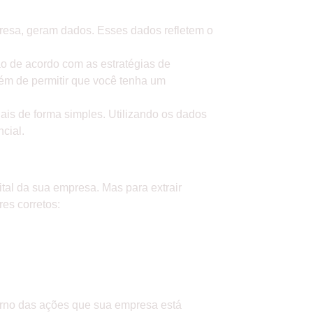
presa, geram dados. Esses dados refletem o
ão de acordo com as estratégias de
lém de permitir que você tenha um
nais de forma simples. Utilizando os dados
ncial.
ÃO UTILIZADOS
tal da sua empresa. Mas para extrair
res corretos:
orno das ações que sua empresa está