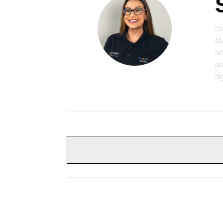
Oi
Ma
am
pr
di