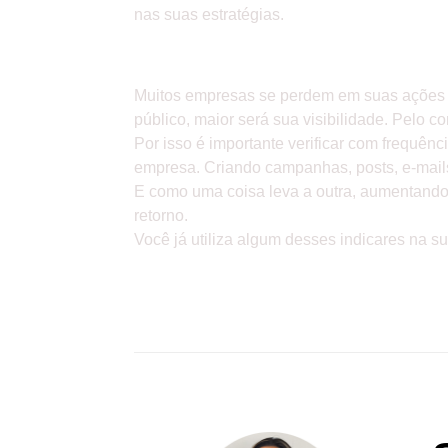
nas suas estratégias.
» COMO OBTER UM RETOR
Muitos empresas se perdem em suas ações de
público, maior será sua visibilidade. Pelo 
Por isso é importante verificar com frequên
empresa. Criando campanhas, posts, e-mails
E como uma coisa leva a outra, aumentando
retorno.
Você já utiliza algum desses indicares na 