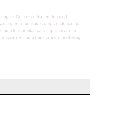
g digital. Com expertise em Inbound
 alcançarem resultados surpreendentes no
dicas e ferramentas para impulsionar sua
 para aprender como transformar o marketing