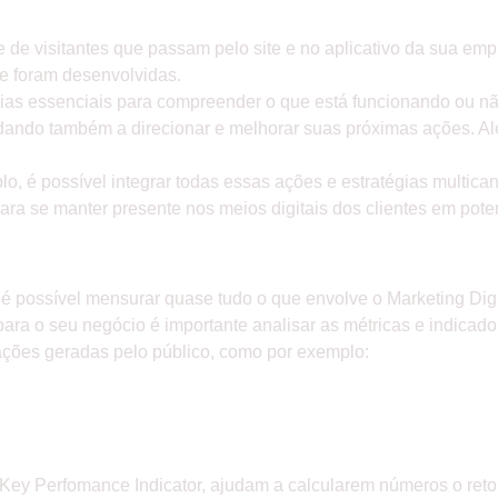
E FAZER ANÁLISES?
de visitantes que passam pelo site e no aplicativo da sua em
 foram desenvolvidas.
ências essenciais para compreender o que está funcionando ou n
udando também a direcionar e melhorar suas próximas ações. A
o, é possível integrar todas essas ações e estratégias multica
 para se manter presente nos meios digitais dos clientes em pote
NCIPAIS MÉTRICAS E INDICADORES S
 é possível mensurar quase tudo o que envolve o Marketing Digi
ara o seu negócio é importante analisar as métricas e indicado
ções geradas pelo público, como por exemplo:
 Key Perfomance Indicator, ajudam a calcularem números o ret