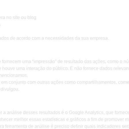
ra no site ou blog
a
onados de acordo com a necessidades da sua empresa.
CISAM SER AVALIADOS EM CONJUNT
e fornecem uma “impressão” de resultado das ações, como o nú
 houve uma interação do público. E não fornece dados relevan
 mencionamos.
es em conjunto com outras ações como compartilhamentos, come
divulgou.
ERRAMENTA DE ANÁLISE DOS RESUL
 a análise desses resultados é o Google Analytics, que fornec
hecer melhor essas estatísticas e gráficos a fim de promover m
 ferramenta de análise é preciso definir quais indicadores ser