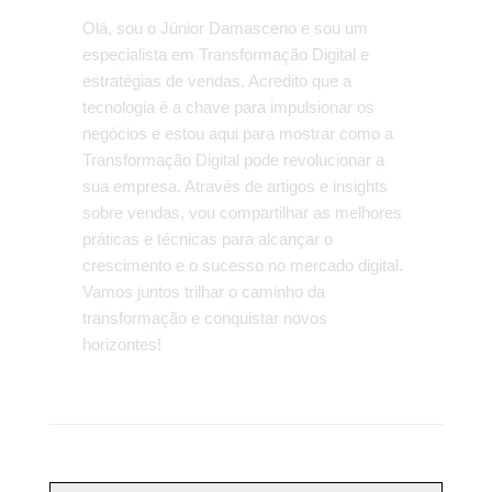
Olá, sou o Júnior Damasceno e sou um
especialista em Transformação Digital e
estratégias de vendas. Acredito que a
tecnologia é a chave para impulsionar os
negócios e estou aqui para mostrar como a
Transformação Digital pode revolucionar a
sua empresa. Através de artigos e insights
sobre vendas, vou compartilhar as melhores
práticas e técnicas para alcançar o
crescimento e o sucesso no mercado digital.
Vamos juntos trilhar o caminho da
transformação e conquistar novos
horizontes!