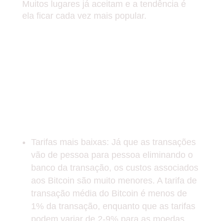
Muitos lugares já aceitam e a tendência é
ela ficar cada vez mais popular.
TÁ PENSADO EM USAR OS
BITCOINS? VEJA ABAIXO
VANTAGENS E
DESVANTAGENS DO USO
DOS BITCOINS.
PRÓS DA MOEDA VIRTUAL
Tarifas mais baixas: Já que as transações
vão de pessoa para pessoa eliminando o
banco da transação, os custos associados
aos Bitcoin são muito menores. A tarifa de
transação média do Bitcoin é menos de
1% da transação, enquanto que as tarifas
podem variar de 2-9% para as moedas