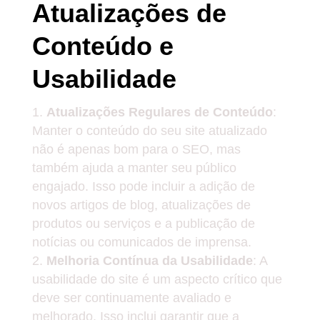
Atualizações de
Conteúdo e
Usabilidade
Atualizações Regulares de Conteúdo
:
Manter o conteúdo do seu site atualizado
não é apenas bom para o SEO, mas
também ajuda a manter seu público
engajado. Isso pode incluir a adição de
novos artigos de blog, atualizações de
produtos ou serviços e a publicação de
notícias ou comunicados de imprensa.
Melhoria Contínua da Usabilidade
: A
usabilidade do site é um aspecto crítico que
deve ser continuamente avaliado e
melhorado. Isso inclui garantir que a