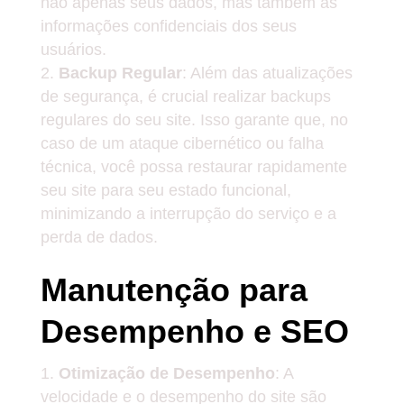
não apenas seus dados, mas também as
informações confidenciais dos seus
usuários.
Backup Regular
: Além das atualizações
de segurança, é crucial realizar backups
regulares do seu site. Isso garante que, no
caso de um ataque cibernético ou falha
técnica, você possa restaurar rapidamente
seu site para seu estado funcional,
minimizando a interrupção do serviço e a
perda de dados.
Manutenção para
Desempenho e SEO
Otimização de Desempenho
: A
velocidade e o desempenho do site são