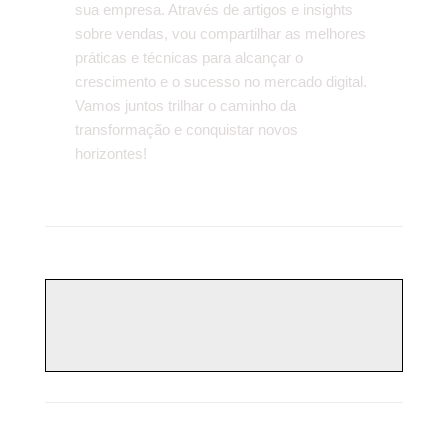
sua empresa. Através de artigos e insights
sobre vendas, vou compartilhar as melhores
práticas e técnicas para alcançar o
crescimento e o sucesso no mercado digital.
Vamos juntos trilhar o caminho da
transformação e conquistar novos
horizontes!