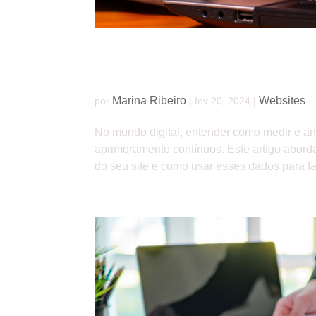
Análise de website: medindo o sucesso do s
Marina Ribeiro
Websites
por
|
fev 20, 2024
|
No mundo digital, entender como medir e ana
aprimoramento contínuos. Este artigo abord
do seu site e como usar esses dados para faz