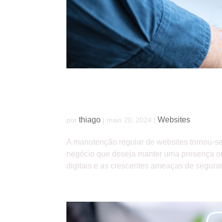
Mantendo seu site atualizado e seguro
thiago
Websites
por
|
maio 20, 2024
|
A manutenção regular de websites tornou-s
negócio que deseja manter uma presença onl
digitais e as crescentes ameaças de seguranç