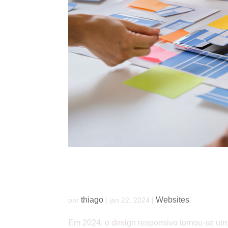
Design Responsivo: por que é essencial pa
thiago
Websites
por
|
jan 22, 2024
|
Em 2024, o design responsivo tornou-se um