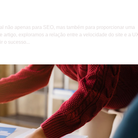
xperiência do usuário
ucial não apenas para SEO, mas também para proporcionar uma
e artigo, exploramos a relação entre a velocidade do site e a U
r o sucesso...