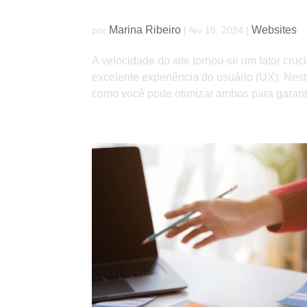
Velocidade do site e UX: como melhorar a e
Marina Ribeiro
Websites
por
|
fev 16, 2024
|
A velocidade do site tornou-se um fator cr
excelente experiência do usuário (UX). Nest
como você pode otimizar ambos para garanti