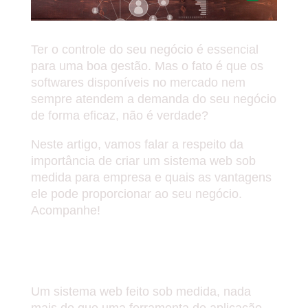
Ter o controle do seu negócio é essencial
para uma boa gestão. Mas o fato é que os
softwares disponíveis no mercado nem
sempre atendem a demanda do seu negócio
de forma eficaz, não é verdade?
Neste artigo, vamos falar a respeito da
importância de criar um sistema web sob
medida para empresa e quais as vantagens
ele pode proporcionar ao seu negócio.
Acompanhe!
O QUE SÃO E OS SISTEMAS
WEB FEITOS SOB MEDIDA?
Um sistema web feito sob medida, nada