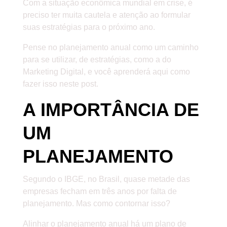
Com a situação econômica mundial em crise, é
preciso ter muita cautela e atenção ao formular
suas estratégias para o próximo ano.
Pense no planejamento anual como um caminho
para se utilizar, de estratégias, como a do
Marketing Digital, e você aprenderá aqui como
fazer isso neste post.
A IMPORTÂNCIA DE
UM
PLANEJAMENTO
Segundo o IBGE, no Brasil, quase metade das
empresas fecham em três anos por falta de
planejamento. Mas como contornar isso?
Alinhar o planejamento anual há um plano de