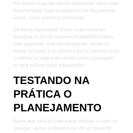
Por último, mas não menos importante, deixe tudo
documentado. Seja no papel ou em documentos
online, como nuvens e servidores.
De forma organizada, ilustre suas metas em
planilhas no Excel, observe os detalhes e deixe
tudo guardado, mas não esquecido, reveja as
metas, as datas e os planos para os cenários para
confirmar se está tudo saindo como o planejado
ou se é preciso fazer adequações.
TESTANDO NA
PRÁTICA O
PLANEJAMENTO
Agora que você já sabe o que analisar e como se
planejar, vamos a estruturação de um plano de