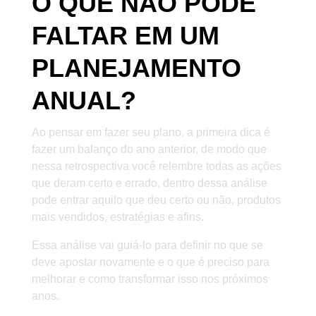
O QUE NÃO PODE
FALTAR EM UM
PLANEJAMENTO
ANUAL?
Ao pensar em fazer seu plano, a primeira dica é
fazer um balanço do ano anterior, de modo que
nessa retrospectiva você relembre todas as ações
que deram certo e errado, dentro dessa análise
pode entrar aquilo que deu certo ou não, produtos
mais vendidos, estratégias e afins.
Essa análise vai guiá-lo para definir no que se
deve apostar novamente e o que é preciso para
melhorar e como transformar isso nos próximos
anos.