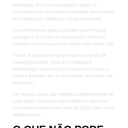
marketing, você terá estratégias, ações, o
orçamento e os resultados esperados decorrentes
da implantação efetiva de um planejamento.
Essa ferramenta ajuda a facilitar e dar direção
para que o dia a dia de toda equipe, tenha um
caminho claro e que possa seguir mais tempo útil.
Porém, é importante lembrar que os planos de
marketing podem variar em conteúdo e
metodologia, uma vez que é levado em conta o
estilo e formatos que já vem sendo aplicados nas
empresas.
Em alguns casos são exigidos o detalhamento de
cada ação, enquanto outras preferem que seus
executivos partam direto para as ações, sem esse
detalhamento.