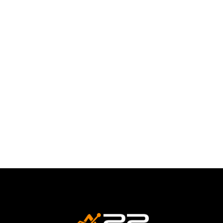
Entender a jornada do cliente em websites
tornou-se um aspecto crucial para o sucesso
de qualquer negócio online. A...