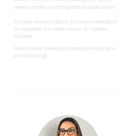
sempre manter um cronograma de publicações.
Por meio dessas práticas, é possível intensificar
os resultados das redes sociais de maneira
eficiente.
Gostou deste conteúdo?Acompanhe mais dicas
em nosso blog!