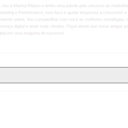
, sou a Marina Ribeiro e tenho uma paixão pelo universo do marketin
rketing e Performance, meu foco é ajudar empresas a crescerem e
biente online. Vou compartilhar com você as melhores estratégias, 
esença digital e atrair mais clientes. Fique atento aos meus artigos
gital em uma máquina de sucesso!