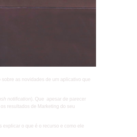
o sobre as novidades de um aplicativo que
sh notification
). Que apesar de parecer
r os resultados de Marketing do seu
explicar o que é o recurso e como ele