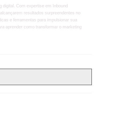
g digital. Com expertise em Inbound
 alcançarem resultados surpreendentes no
dicas e ferramentas para impulsionar sua
 para aprender como transformar o marketing