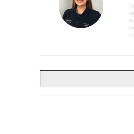
Oi
Ma
am
pr
di