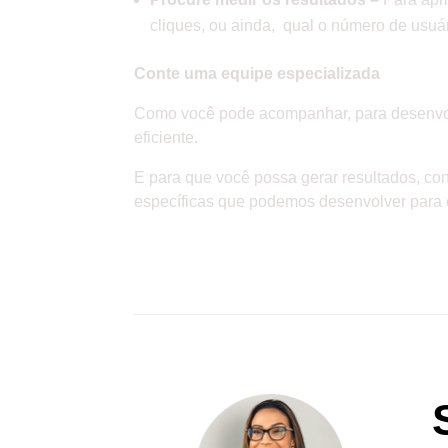
cliques, ou ainda, qual o número de usuár
Conte uma equipe especializada
Como você pode acompanhar, para desenvolve
eficiente.
E para que você possa gerar resultados, co
específicas que podemos desenvolver para 