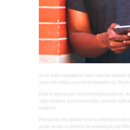
Você está navegando pela internet através 
você não utiliza com tanta frequência. Você
Este é apenas um dos exemplos práticos, d
algo simples, à primeira vista, quando apli
negócio.
Pensando em ajudar você a entender mais so
pode ajudar a otimizar as estratégias de Mark