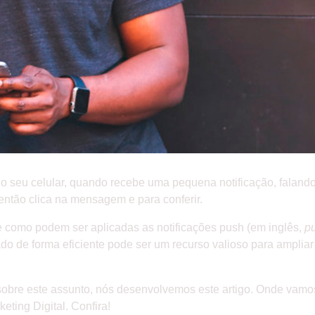
do seu celular, quando recebe uma pequena notificação, faland
 então clica na mensagem e para conferir.
e como podem ser aplicadas as notificações push (em inglês,
pu
cado de forma eficiente pode ser um recurso valioso para amplia
bre este assunto, nós desenvolvemos este artigo. Onde vamos 
eting Digital. Confira!