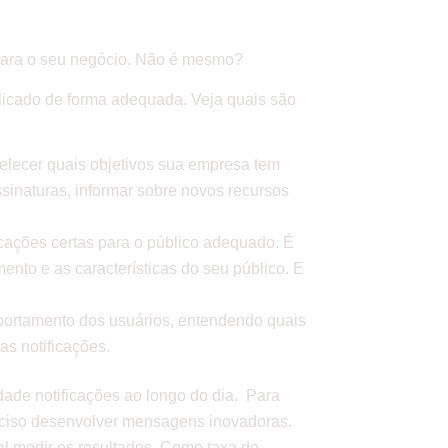
r para o seu negócio. Não é mesmo?
plicado de forma adequada. Veja quais são
belecer quais objetivos sua empresa tem
sinaturas, informar sobre novos recursos
cações certas para o público adequado. É
ento e as características do seu público. E
portamento dos usuários, entendendo quais
das notificações.
dade notificações ao longo do dia. Para
preciso desenvolver mensagens inovadoras.
l medir os resultados. Como taxa de