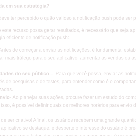
da em sua estratégia?
 deve ter percebido o quão valioso a notificação push pode se
este recurso possa gerar resultados, é necessário que seja a
gia eficiente de notificação push:
Antes de começar a enviar as notificações, é fundamental esta
 mais tráfego para o seu aplicativo, aumentar as vendas ou as
dades do seu público –
Para que você possa, enviar as notifi
vés de pesquisas e de testes, para entender como é o comportam
izadas.
envio-
Ao planejar suas ações, procure fazer um estudo do com
isso, é possível definir quais os melhores horários para envio 
de ser criativo! Afinal, os usuários recebem uma grande quanti
u aplicativo se destaque, e desperte o interesse do usuário é 
morar os resultados dos seus envios de mensagens, é essencia