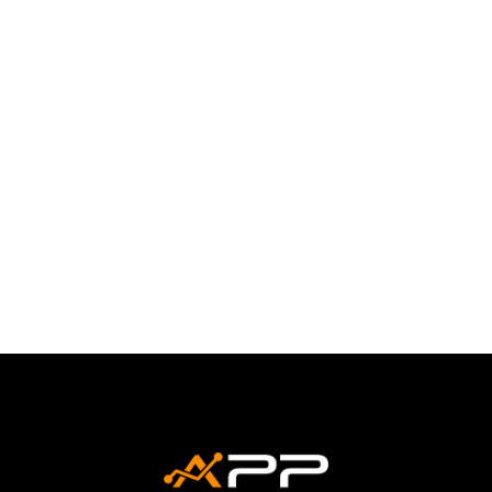
Entender a jornada do cliente em websites
tornou-se um aspecto crucial para o sucesso
de qualquer negócio online. A...