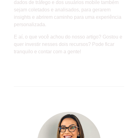
dados de tráfego e dos usuários mobile também
sejam coletados e analisados, para gerarem
insights e abrirem caminho para uma experiência
personalizada.
E aí, o que você achou do nosso artigo? Gostou e
quer investir nesses dois recursos? Pode ficar
tranquilo e contar com a gente!