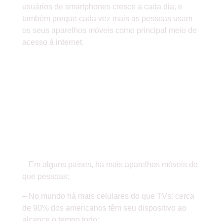
usuários de smartphones cresce a cada dia, e
também porque cada vez mais as pessoas usam
os seus aparelhos móveis como principal meio de
acesso à internet.
SÓ PARA VOCÊ TER NOÇÃO
DO QUANTO O MERCADO
MOBILE CRESCEU
ATUALMENTE, VEJA
ABAIXO ESSAS
ESTATÍSTICAS:
– Em alguns países, há mais aparelhos móveis do
que pessoas;
– No mundo há mais celulares do que TVs: cerca
de 90% dos americanos têm seu dispositivo ao
alcance o tempo todo;