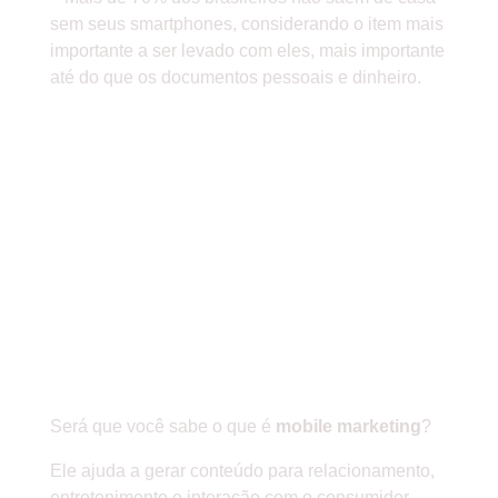
sem seus smartphones, considerando o item mais
importante a ser levado com eles, mais importante
até do que os documentos pessoais e dinheiro.
OS NÚMEROS SÃO TÃO
IMPRESSIONANTES QUE
NOS FAZEM
PENSAR:
INVESTIR EM
MOBILE MARKETING É
ESSENCIAL PARA O
SUCESSO DE QUALQUER
EMPRESA!
Será que você sabe o que é
mobile marketing
?
Ele ajuda a gerar conteúdo para relacionamento,
entretenimento e interação com o consumidor,