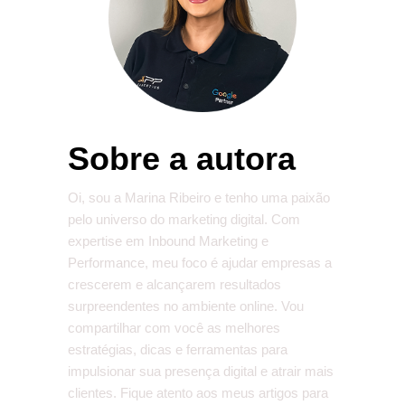
Sobre a autora
Oi, sou a Marina Ribeiro e tenho uma paixão
pelo universo do marketing digital. Com
expertise em Inbound Marketing e
Performance, meu foco é ajudar empresas a
crescerem e alcançarem resultados
surpreendentes no ambiente online. Vou
compartilhar com você as melhores
estratégias, dicas e ferramentas para
impulsionar sua presença digital e atrair mais
clientes. Fique atento aos meus artigos para