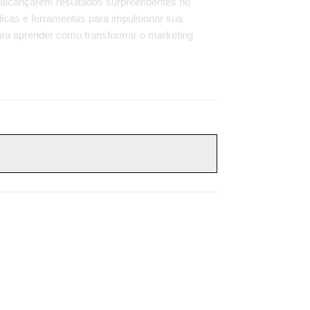
 alcançarem resultados surpreendentes no
dicas e ferramentas para impulsionar sua
 para aprender como transformar o marketing