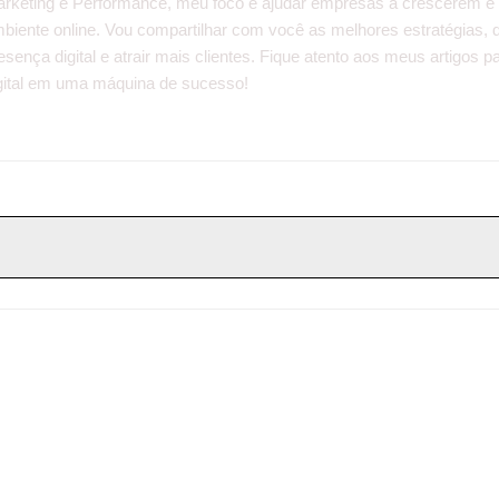
rketing e Performance, meu foco é ajudar empresas a crescerem e
biente online. Vou compartilhar com você as melhores estratégias, 
esença digital e atrair mais clientes. Fique atento aos meus artigos
gital em uma máquina de sucesso!