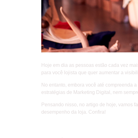
Hoje em dia as pessoas estão cada vez mais 
para você lojista que quer aumentar a visi
No entanto, embora você até compreenda a im
estratégias de Marketing Digital, nem sempr
Pensando nisso, no artigo de hoje, vamos fa
desempenho da loja. Confira!
A IMPORTÂNCIA DO