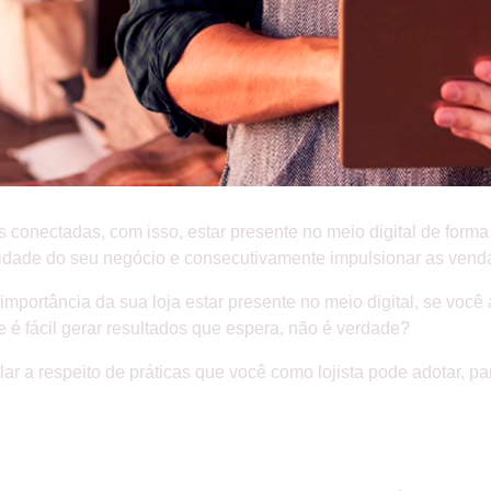
conectadas, com isso, estar presente no meio digital de forma 
bilidade do seu negócio e consecutivamente impulsionar as vend
portância da sua loja estar presente no meio digital, se você 
e é fácil gerar resultados que espera, não é verdade?
lar a respeito de práticas que você como lojista pode adotar, p
 MARKETING DIGITAL PARA