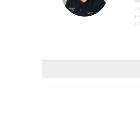
Ma
am
pr
di