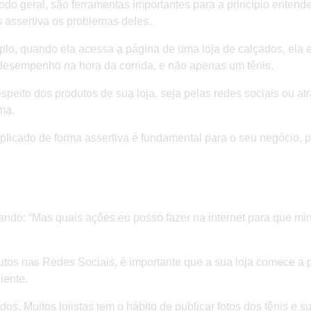
odo geral, são ferramentas importantes para a princípio entende
 assertiva os problemas deles.
lo, quando ela acessa a página de uma loja de calçados, ela 
 desempenho na hora da corrida, e não apenas um tênis.
speito dos produtos de sua loja, seja pelas redes sociais ou 
ma.
plicado de forma assertiva é fundamental para o seu negócio, 
NTEÚDO DE VALOR
ando: “Mas quais ações eu posso fazer na internet para que min
dutos nas Redes Sociais, é importante que a sua loja comece a
liente.
s. Muitos lojistas tem o hábito de publicar fotos dos tênis e s