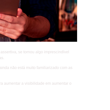
assertiva, se tornou algo imprescindível
as.
ainda não está muito familiarizado com as
ara aumentar a visibilidade em aumentar o
 O SEU NEGÓCIO