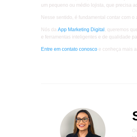
um pequeno ou médio lojista, que precisa ad
Nesse sentido, é fundamental contar com o a
Nós da
App Marketing Digital
, queremos que
e ferramentas inteligentes e de qualidade
Entre em contato conosco
e conheça mais a 
Oi