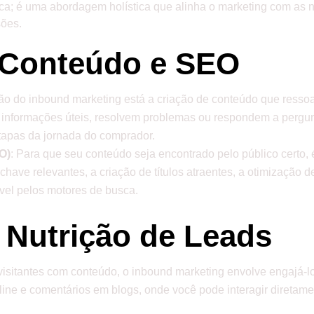
ca; é uma abordagem holística que alinha o marketing com as n
sões.
e Conteúdo e SEO
ão do inbound marketing está a criação de conteúdo que ressoa 
em informações úteis, resolvem problemas ou respondem a perg
etapas da jornada do comprador.
O)
: Para que seu conteúdo seja encontrado pelo público certo, 
have relevantes, a criação de títulos atraentes, a otimização 
ável pelos motores de busca.
 Nutrição de Leads
 visitantes com conteúdo, o inbound marketing envolve engajá-lo
 online e comentários em blogs, onde você pode interagir direta