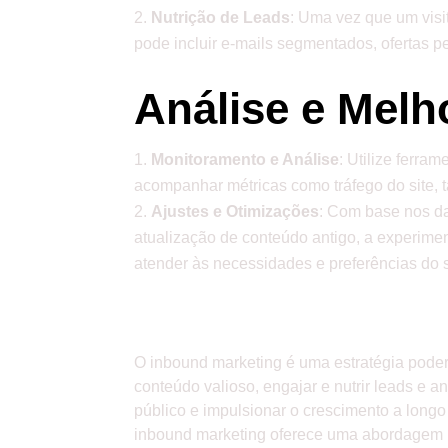
Nutrição de Leads
: Uma vez que um visi
pode incluir e-mails segmentados, ofertas 
Análise e Melh
Monitoramento e Análise
: Utilize ferra
acompanhar métricas como tráfego do site, 
Ajustes e Otimizações
: Com base nos da
atualização de conteúdo antigo, a experime
atender às necessidades e preferências do 
Conclusão
O inbound marketing é uma estratégia poder
conteúdo valioso, engajar e nutrir leads 
público e impulsionar o crescimento a lon
inbound marketing oferece uma abordagem m