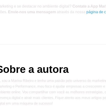
arketing e se destacar no ambiente digital?
Contate a App Mar
sões.
Envie-nos uma mensagem
através da nossa
página de c
Sobre a autora
, sou a Marina Ribeiro e tenho uma paixão pelo universo do marketin
rketing e Performance, meu foco é ajudar empresas a crescerem e
biente online. Vou compartilhar com você as melhores estratégias, 
esença digital e atrair mais clientes. Fique atento aos meus artigos
gital em uma máquina de sucesso!