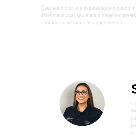
Quer aprimorar sua estratégia de inbound m
irão impulsionar seu engajamento e conver
abordagem de marketing hoje mesmo.
Oi
Ma
am
pr
di