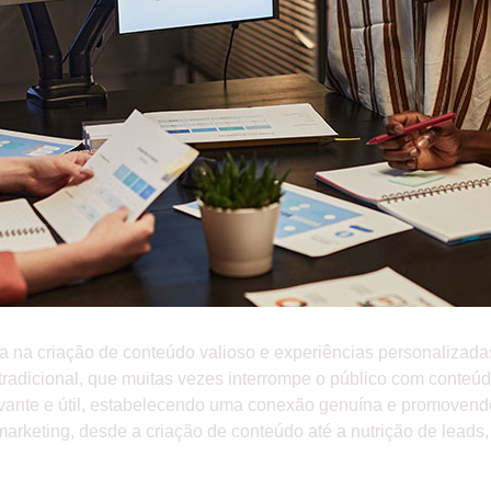
 na criação de conteúdo valioso e experiências personalizada
 tradicional, que muitas vezes interrompe o público com conteúd
levante e útil, estabelecendo uma conexão genuína e promoven
 marketing, desde a criação de conteúdo até a nutrição de lead