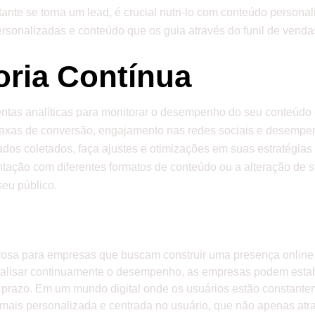
tante se torna um lead, é crucial nutri-lo com conteúdo person
personalizadas e conteúdo que os guia através do funil de ven
oria Contínua
mentas analíticas para monitorar o desempenho do seu conteúdo 
taxas de conversão, engajamento nas redes sociais e desempen
dos coletados, faça ajustes e otimizações em suas estratégias
ntação com diferentes formatos de conteúdo ou a alteração de 
seu público.
osa para empresas que buscam construir uma presença online fo
e analisar continuamente o desempenho, as empresas podem est
go prazo. Em um mundo digital onde os usuários estão constan
ais personalizada e centrada no usuário, que não apenas atra