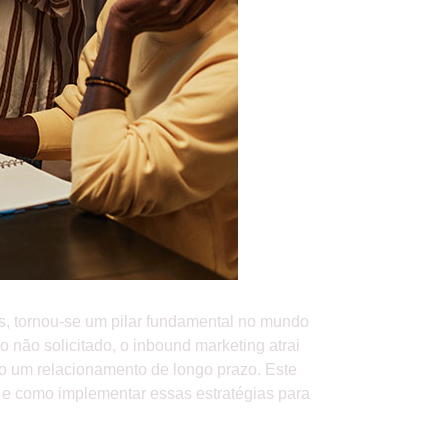
s, tornou-se um pilar fundamental no mundo
o não solicitado, o inbound marketing atrai
do um relacionamento de longo prazo. Este
s, e como implementar essas estratégias para