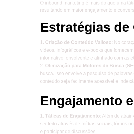
O inbound marketing é mais do que uma táti
resultando em maior engajamento e conver
Estratégias d
Criação de Conteúdo Valioso
: No coraç
vídeos, infográficos e e-books que fornec
informativo, envolvente e alinhado com as 
Otimização para Motores de Busca (SE
busca. Isso envolve a pesquisa de palavras-c
conteúdo seja facilmente acessível e index
Engajamento e
Táticas de Engajamento
: Além de atrair
ser feito através de mídias sociais, fóruns
e participar de discussões.