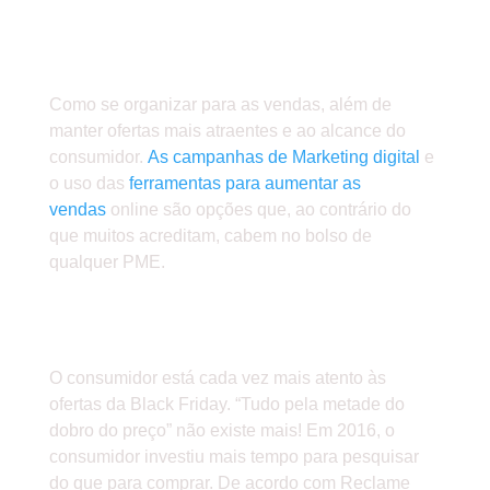
2-DEIXAR AS CAMPANHAS PARA
ÚLTIMA HORA
Como se organizar para as vendas, além de
manter ofertas mais atraentes e ao alcance do
consumidor.
As campanhas de Marketing digital
e
o uso das
ferramentas para aumentar as
vendas
online são opções que, ao contrário do
que muitos acreditam, cabem no bolso de
qualquer PME.
3-PROMOVER OFERTAS
ENGANOSAS
O consumidor está cada vez mais atento às
ofertas da Black Friday. “Tudo pela metade do
dobro do preço” não existe mais! Em 2016, o
consumidor investiu mais tempo para pesquisar
do que para comprar. De acordo com Reclame