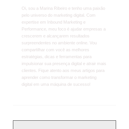
Oi, sou a Marina Ribeiro e tenho uma paixão
pelo universo do marketing digital. Com
expertise em Inbound Marketing e
Performance, meu foco é ajudar empresas a
crescerem e alcançarem resultados
surpreendentes no ambiente online. Vou
compartilhar com você as melhores
estratégias, dicas e ferramentas para
impulsionar sua presença digital e atrair mais
clientes. Fique atento aos meus artigos para
aprender como transformar o marketing
digital em uma máquina de sucesso!