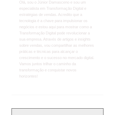
Olá, sou o Júnior Damasceno e sou um
especialista em Transformação Digital e
estratégias de vendas. Acredito que a
tecnologia é a chave para impulsionar os
negócios e estou aqui para mostrar como a
Transformação Digital pode revolucionar a
sua empresa. Através de artigos e insights
sobre vendas, vou compartilhar as melhores
práticas e técnicas para alcançar o
crescimento e o sucesso no mercado digital.
Vamos juntos trilhar o caminho da
transformação e conquistar novos
horizontes!