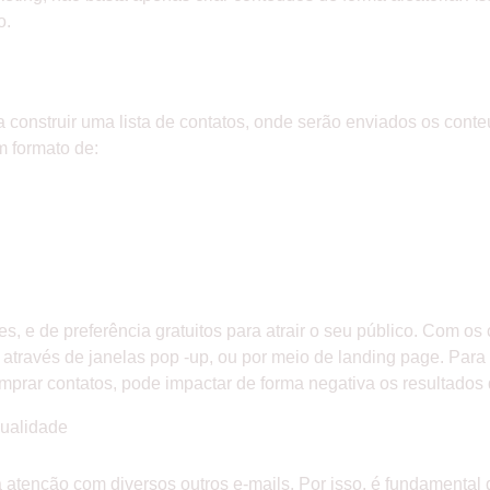
o.
ra construir uma lista de contatos, onde serão enviados os con
m formato de:
es, e de preferência gratuitos para atrair o seu público. Com o
d, através de janelas pop -up, ou por meio de landing page. Para t
omprar contatos, pode impactar de forma negativa os resultados 
qualidade
a atenção com diversos outros e-mails. Por isso, é fundamental