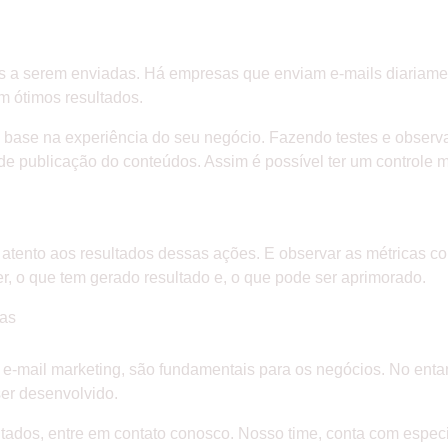
s a serem enviadas. Há empresas que enviam e-mails diariamen
 ótimos resultados.
 base na experiência do seu negócio. Fazendo testes e observ
de publicação do conteúdos. Assim é possível ter um controle 
r atento aos resultados dessas ações. E observar as métricas c
r, o que tem gerado resultado e, o que pode ser aprimorado.
tas
e-mail marketing, são fundamentais para os negócios. No enta
er desenvolvido.
ltados, entre em contato conosco. Nosso time, conta com especi