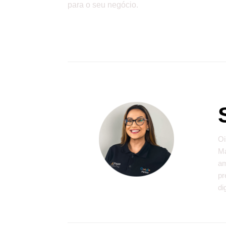
para o seu negócio.
Oi
Ma
am
pr
di