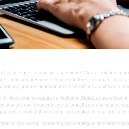
ÉGIA EFICAZ DE E-MAIL MARKETING
 Digital, o que costuma vir a sua mente? Gerar conteúdos par
ê, muitos empresários e empreendedores costumam limitar as e
 perdendo grandes oportunidades de negócios através do e-mai
 foi visto como estratégia de Marketing Digital, pouco eficient
m os avanços nas ferramentas de automação,o e-mail marketing
engajamento com o público e com isso ampliar os resultados dos 
tante utilizar o e-mail Marketing nas estratégias de Marketing 