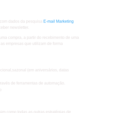
do com dados da pesquisa
E-mail Marketing
eber newsletter.
o uma compra, a partir do recebimento de uma
a as empresas que utilizam de forma
cional,sazonal (em aniversários, datas
través de ferramentas de automação.
o
ssim como todas as outras estratégias de