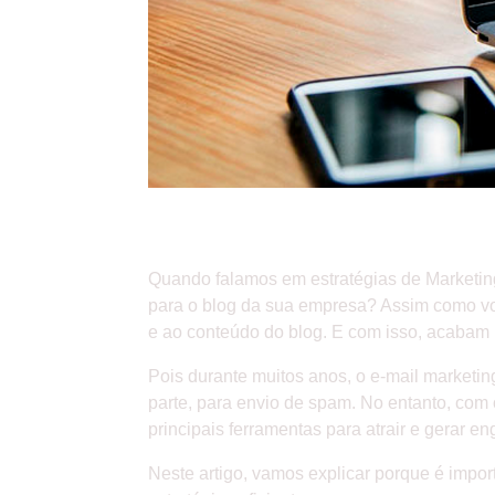
COMO CRIAR UMA ESTRAT
Quando falamos em estratégias de Marketing
para o blog da sua empresa? Assim como voc
e ao conteúdo do blog. E com isso, acabam
Pois durante muitos anos, o e-mail marketing
parte, para envio de spam. No entanto, co
principais ferramentas para atrair e gerar 
Neste artigo, vamos explicar porque é impor