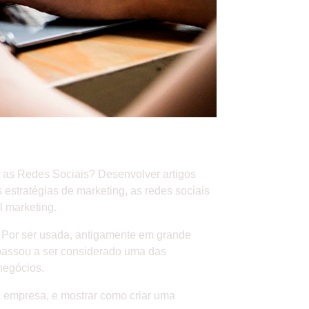
?
a as Redes Sociais? Desenvolver artigos
stratégias de marketing, as redes sociais
l marketing.
e. Por ser usada, antigamente em grande
 passou a ser considerado uma das
negócios.
da empresa, e mostrar como criar uma