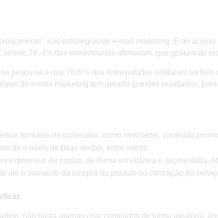
crescimento”, nas estratégias de e-mail marketing. E de acor
Content, 78, 4% dos entrevistados afirmaram, que gostam de rec
na pesquisa é que 76,8 % dos entrevistados relataram ter feit
tégias de e-mail marketing tem gerado grandes resultados, par
iversos formatos de conteúdos, como newsletter, conteúdo promo
io de e-mails de boas vindas, entre outros.
ro expressivo de contas, de forma simultânea e segmentada. A
ente até o momento da compra do produto ou contração do serviç
eficaz
keting, não basta apenas criar conteúdos de forma aleatória. A