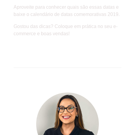
Aproveite para conhecer quais são essas datas e
baixe o calendário de datas comemorativas 2019.
Gostou das dicas? Coloque em prática no seu e-
commerce e boas vendas!