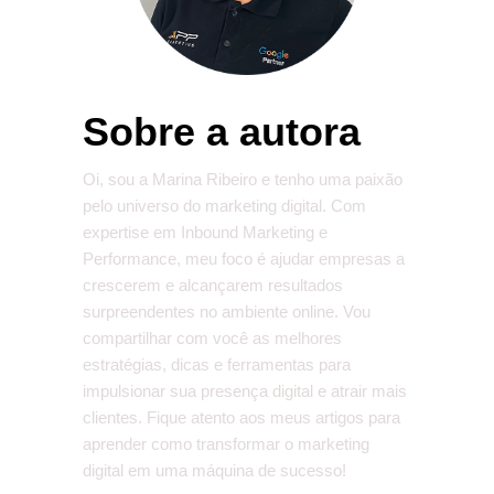
Sobre a autora
Oi, sou a Marina Ribeiro e tenho uma paixão
pelo universo do marketing digital. Com
expertise em Inbound Marketing e
Performance, meu foco é ajudar empresas a
crescerem e alcançarem resultados
surpreendentes no ambiente online. Vou
compartilhar com você as melhores
estratégias, dicas e ferramentas para
impulsionar sua presença digital e atrair mais
clientes. Fique atento aos meus artigos para
aprender como transformar o marketing
digital em uma máquina de sucesso!